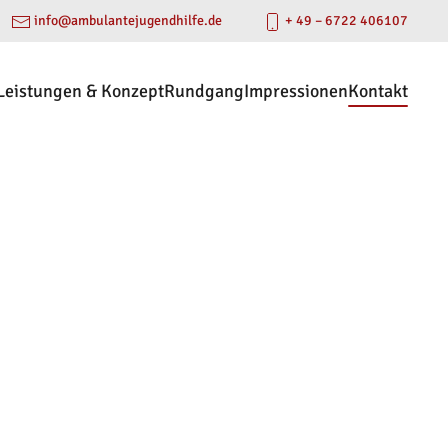
info@ambulantejugendhilfe.de
+ 49 – 6722 406107
Leistungen & Konzept
Rundgang
Impressionen
Kontakt