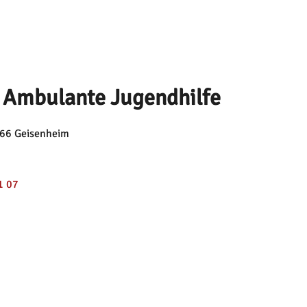
 Ambulante Jugendhilfe
366 Geisenheim
1 07
endhilfe.de